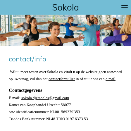
Sokola
Ga
direct
naar
de
hoofdinhoud
contact/info
Wilt u meer weten over Sokola en vindt u op de website geen antwoord
op uw vraag, vul dan het
contactformulier
in of stuur ons een
e-mail
Contactgegevens
E-mail:
sokola.djembeles@gmail.com
Kamer van Koophandel Utrecht: 58077111
btw-identificatienummer: NL001569279B53
Triodos Bank nummer: NL48 TRIO 0197 6373 53